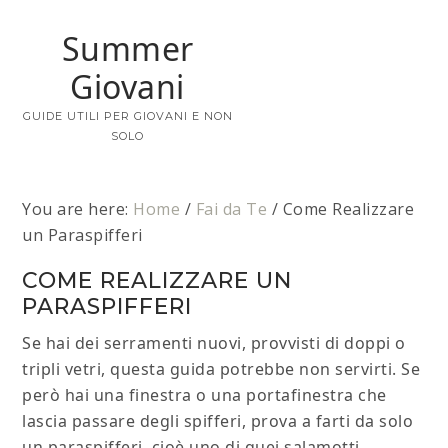
Summer
Giovani
GUIDE UTILI PER GIOVANI E NON
SOLO
You are here:
Home
/
Fai da Te
/
Come Realizzare
un Paraspifferi
COME REALIZZARE UN
PARASPIFFERI
Se hai dei serramenti nuovi, provvisti di doppi o
tripli vetri, questa guida potrebbe non servirti. Se
però hai una finestra o una portafinestra che
lascia passare degli spifferi, prova a farti da solo
un paraspifferi, cioè uno di quei salamotti