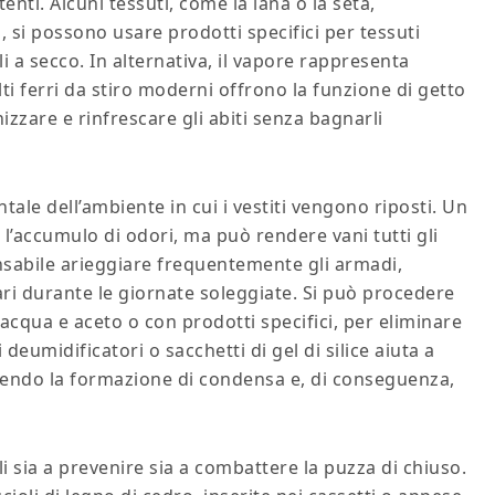
tenti. Alcuni tessuti, come la lana o la seta,
, si possono usare prodotti specifici per tessuti
li a secco. In alternativa, il vapore rappresenta
ti ferri da stiro moderni offrono la funzione di getto
nizzare e rinfrescare gli abiti senza bagnarli
le dell’ambiente in cui i vestiti vengono riposti. Un
’accumulo di odori, ma può rendere vani tutti gli
spensabile arieggiare frequentemente gli armadi,
ri durante le giornate soleggiate. Si può procedere
acqua e aceto o con prodotti specifici, per eliminare
 deumidificatori o sacchetti di gel di silice aiuta a
enendo la formazione di condensa e, di conseguenza,
li sia a prevenire sia a combattere la puzza di chiuso.