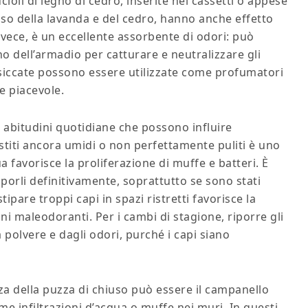
ucioli di legno di cedro, inserite nei cassetti o appese
 caso della lavanda e del cedro, hanno anche effetto
invece, è un eccellente assorbente di odori: può
rno dell’armadio per catturare e neutralizzare gli
ssiccate possono essere utilizzate come profumatori
e piacevole.
 abitudini quotidiane che possono influire
estiti ancora umidi o non perfettamente puliti è uno
a favorisce la proliferazione di muffe e batteri. È
iporli definitivamente, soprattutto se sono stati
ipare troppi capi in spazi ristretti favorisce la
agni maleodoranti. Per i cambi di stagione, riporre gli
 polvere e dagli odori, purché i capi siano
za della puzza di chiuso può essere il campanello
me infiltrazioni d’acqua o muffe nei muri. In questi