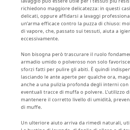
lavaggio può essere utile per i tessuti più resis
richiedono maggiore delicatezza: in questi casi
delicati, oppure affidarsi a lavaggi professiona
un’arma efficace contro la puzza di chiuso: mol
di vapore, che, passato sui tessuti, aiuta a igie
eccessivamente.
Non bisogna però trascurare il ruolo fondamenta
armadio umido o polveroso non solo favorisce l
sforzi fatti per pulire gli abiti. È quindi indi
lasciando le ante aperte per qualche ora, maga
anche a una pulizia profonda degli interni con 
eventuali tracce di muffa o polvere. L’utilizzo di
mantenere il corretto livello di umidità, prev
di muffe.
Un ulteriore aiuto arriva da rimedi naturali, uti