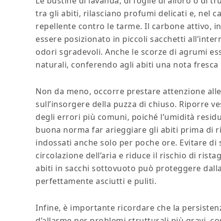
Le bustine di lavanda, di foglie di alloro o di tr
tra gli abiti, rilasciano profumi delicati e, nel
repellente contro le tarme. Il carbone attivo, 
essere posizionato in piccoli sacchetti all’inte
odori sgradevoli. Anche le scorze di agrumi e
naturali, conferendo agli abiti una nota fresca 
Non da meno, occorre prestare attenzione alle
sull’insorgere della puzza di chiuso. Riporre v
degli errori più comuni, poiché l’umidità residu
buona norma far arieggiare gli abiti prima di r
indossati anche solo per poche ore. Evitare di st
circolazione dell’aria e riduce il rischio di rist
abiti in sacchi sottovuoto può proteggere dalla
perfettamente asciutti e puliti.
Infine, è importante ricordare che la persisten
d’allarme per problemi strutturali più gravi, co