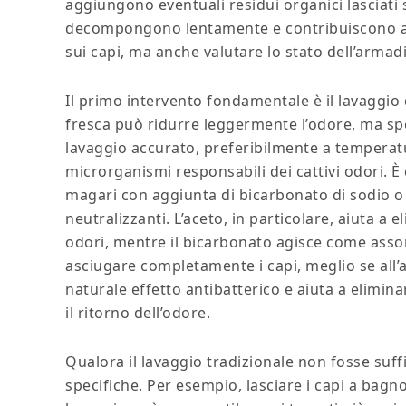
aggiungono eventuali residui organici lasciati s
decompongono lentamente e contribuiscono al 
sui capi, ma anche valutare lo stato dell’armad
Il primo intervento fondamentale è il lavaggio 
fresca può ridurre leggermente l’odore, ma s
lavaggio accurato, preferibilmente a temperatu
microrganismi responsabili dei cattivi odori. È c
magari con aggiunta di bicarbonato di sodio o 
neutralizzanti. L’aceto, in particolare, aiuta a 
odori, mentre il bicarbonato agisce come assor
asciugare completamente i capi, meglio se all’ar
naturale effetto antibatterico e aiuta a elimin
il ritorno dell’odore.
Qualora il lavaggio tradizionale non fosse suffi
specifiche. Per esempio, lasciare i capi a bag