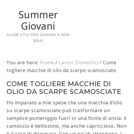
Summer
Giovani
GUIDE UTILI PER GIOVANI E NON
SOLO
You are here:
Home
/
Lavori Domestici
/
Come
togliere macchie di olio da scarpe scamosciate​
COME TOGLIERE MACCHIE DI
OLIO DA SCARPE SCAMOSCIATE​
Ho imparato a mie spese che una macchia d’olio
su scarpe scamosciate può trasformare un
semplice pomeriggio fuori in una fonte di ansia: il
camoscio è bellissimo, ma anche capriccioso. Non
è il caso di disperare. Con un po’ di attenzione, i