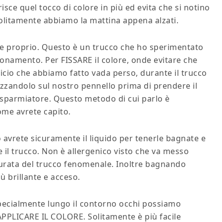
isce quel tocco di colore in più ed evita che si notino
solitamente abbiamo la mattina appena alzati.
o e proprio. Questo è un trucco che ho sperimentato
onamento. Per FISSARE il colore, onde evitare che
ficio che abbiamo fatto vada perso, durante il trucco
uzzandolo sul nostro pennello prima di prendere il
risparmiatore. Questo metodo di cui parlo è
ome avrete capito.
o avrete sicuramente il liquido per tenerle bagnate e
e il trucco. Non è allergenico visto che va messo
durata del trucco fenomenale. Inoltre bagnando
ù brillante e acceso.
 specialmente lungo il contorno occhi possiamo
 APPLICARE IL COLORE. Solitamente è più facile