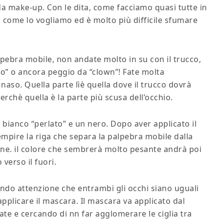
i da make-up. Con le dita, come facciamo quasi tutte in
i come lo vogliamo ed è molto più difficile sfumare
lpebra mobile, non andate molto in su con il trucco,
hio” o ancora peggio da “clown”! Fate molta
 naso. Quella parte lìè quella dove il trucco dovrà
perchè quella è la parte più scusa dell’occhio.
l bianco “perlato” e un nero. Dopo aver applicato il
empire la riga che separa la palpebra mobile dalla
 fine. il colore che sembrerà molto pesante andrà poi
verso il fuori.
endo attenzione che entrambi gli occhi siano uguali
pplicare il mascara. Il mascara va applicato dal
sate e cercando di nn far agglomerare le ciglia tra