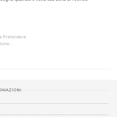
 a Pretendere
zione…
​
RMAZIONI