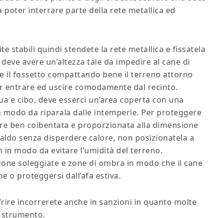
 poter interrare parte della rete metallica ed
ite stabili quindi stendete la rete metallica e fissatela
te deve avere un’altezza tale da impedire al cane di
te il fossetto compattando bene il terreno attorno
ter entrare ed uscire comodamente dal recinto.
cqua e cibo, deve esserci un’area coperta con una
 in modo da riparala dalle intemperie. Per proteggere
sere ben coibentata e proporzionata alla dimensione
caldo senza disperdere calore, non posizionatela a
m in modo da evitare l’umidità del terreno.
 zone soleggiate e zone di ombra in modo che il cane
e o proteggersi dall’afa estiva.
ffrire incorrerete anche in sanzioni in quanto molte
e strumento.