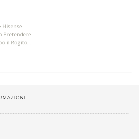
e Hisense​
 a Pretendere
po il Rogito…
RMAZIONI