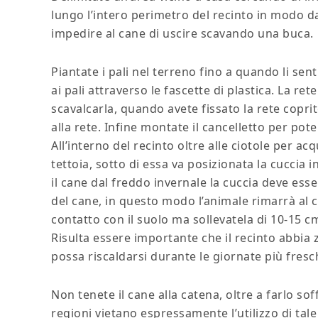
lungo l’intero perimetro del recinto in modo da
impedire al cane di uscire scavando una buca.
Piantate i pali nel terreno fino a quando li sent
ai pali attraverso le fascette di plastica. La re
scavalcarla, quando avete fissato la rete copri
alla rete. Infine montate il cancelletto per po
All’interno del recinto oltre alle ciotole per a
tettoia, sotto di essa va posizionata la cuccia
il cane dal freddo invernale la cuccia deve es
del cane, in questo modo l’animale rimarrà al 
contatto con il suolo ma sollevatela di 10-15 c
Risulta essere importante che il recinto abbia
possa riscaldarsi durante le giornate più fresch
Non tenete il cane alla catena, oltre a farlo so
regioni vietano espressamente l’utilizzo di tal