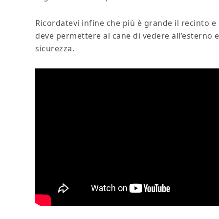
Ricordatevi infine che più è grande il recinto e
deve permettere al cane di vedere all’esterno 
sicurezza.