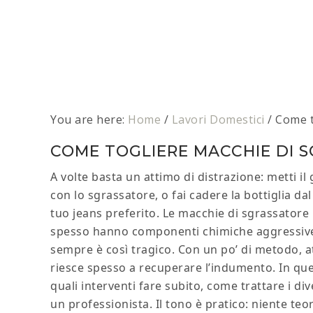
You are here:
Home
/
Lavori Domestici
/
Come to
COME TOGLIERE MACCHIE DI SG
A volte basta un attimo di distrazione: metti il
con lo sgrassatore, o fai cadere la bottiglia da
tuo jeans preferito. Le macchie di sgrassator
spesso hanno componenti chimiche aggressive o
sempre è così tragico. Con un po’ di metodo, att
riesce spesso a recuperare l’indumento. In qu
quali interventi fare subito, come trattare i div
un professionista. Il tono è pratico: niente te