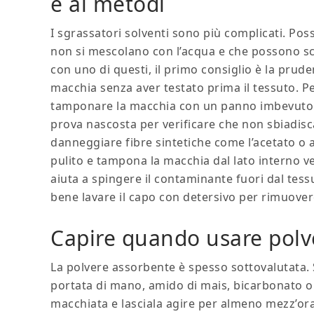
e ai metodi
I sgrassatori solventi sono più complicati. Po
non si mescolano con l’acqua e che possono scio
con uno di questi, il primo consiglio è la prude
macchia senza aver testato prima il tessuto. Pe
tamponare la macchia con un panno imbevuto di
prova nascosta per verificare che non sbiadisca
danneggiare fibre sintetiche come l’acetato o a
pulito e tampona la macchia dal lato interno v
aiuta a spingere il contaminante fuori dal tes
bene lavare il capo con detersivo per rimuovere
Capire quando usare polve
La polvere assorbente è spesso sottovalutata. S
portata di mano, amido di mais, bicarbonato o t
macchiata e lasciala agire per almeno mezz’ora