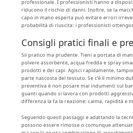
professionale. I professionisti hanno a disposiz
riducono il rischio di danni. Inoltre, se la macc
capo in mano esperta può evitare errori irrever
probabilità di riuscita: i professionisti ottengo
Consigli pratici finali e p
Sii pratico ma prudente. Tieni a portata di mano
polvere assorbente, acqua fredda e spray smac
prodotti e dei capi. Agisci rapidamente, tampo
parte nascosta del tessuto. Se c’è il minimo du
preventiva è non posare mai indumenti sul banc
guanti quando si lavora con prodotti aggressivi
differenza la fa la reazione: calma, rapidità e 
Seguendo questi passaggi e adattando la tecnic
possono essere rimosse o comunque attenuate in
ma con la giusta combinazione di assorbiment