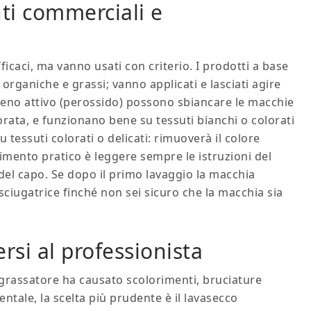
ti commerciali e
caci, ma vanno usati con criterio. I prodotti a base
rganiche e grassi; vanno applicati e lasciati agire
igeno attivo (perossido) possono sbiancare le macchie
lorata, e funzionano bene su tessuti bianchi o colorati
u tessuti colorati o delicati: rimuoverà il colore
mento pratico è leggere sempre le istruzioni del
 del capo. Se dopo il primo lavaggio la macchia
’asciugatrice finché non sei sicuro che la macchia sia
rsi al professionista
 sgrassatore ha causato scolorimenti, bruciature
ntale, la scelta più prudente è il lavasecco