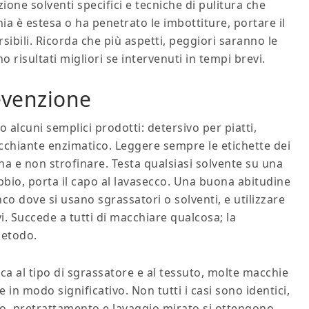
ione solventi specifici e tecniche di pulitura che
hia è estesa o ha penetrato le imbottiture, portare il
sibili. Ricorda che più aspetti, peggiori saranno le
no risultati migliori se intervenuti in tempi brevi.
revenzione
 alcuni semplici prodotti: detersivo per piatti,
chiante enzimatico. Leggere sempre le etichette dei
na e non strofinare. Testa qualsiasi solvente su una
bbio, porta il capo al lavasecco. Una buona abitudine
o dove si usano sgrassatori o solventi, e utilizzare
. Succede a tutti di macchiare qualcosa; la
metodo.
a al tipo di sgrassatore e al tessuto, molte macchie
 modo significativo. Non tutti i casi sono identici,
o, pretrattamento e lavaggio mirato si ottengono