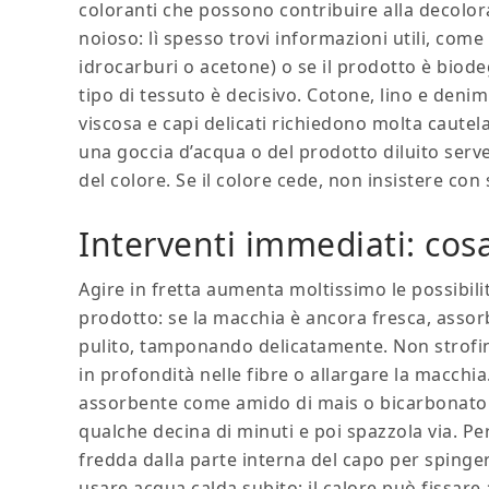
coloranti che possono contribuire alla decoloraz
noioso: lì spesso trovi informazioni utili, come 
idrocarburi o acetone) o se il prodotto è biod
tipo di tessuto è decisivo. Cotone, lino e deni
viscosa e capi delicati richiedono molta cautela
una goccia d’acqua o del prodotto diluito serve a
del colore. Se il colore cede, non insistere con 
Interventi immediati: cosa
Agire in fretta aumenta moltissimo le possibilit
prodotto: se la macchia è ancora fresca, asso
pulito, tamponando delicatamente. Non strofin
in profondità nelle fibre o allargare la macchi
assorbente come amido di mais o bicarbonato p
qualche decina di minuti e poi spazzola via. P
fredda dalla parte interna del capo per spinger
usare acqua calda subito; il calore può fissa