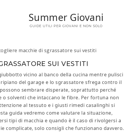
Summer Giovani
GUIDE UTILI PER GIOVANI E NON SOLO
gliere macchie di sgrassatore sui vestiti​
RASSATORE SUI VESTITI​
 giubbotto vicino al banco della cucina mentre pulisci
l ripiano del garage e lo sgrassatore sfrega contro il
e possono sembrare disperate, soprattutto perché
 solventi che intaccano le fibre. Per fortuna non
enzione al tessuto e i giusti rimedi casalinghi si
esta guida vedremo come valutare la situazione,
ersi tipi di macchia e quando è il caso di rivolgersi a
orie complicate, solo consigli che funzionano davvero.