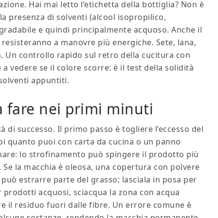
ione. Hai mai letto l’etichetta della bottiglia? Non è
la presenza di solventi (alcool isopropilico,
egradabile e quindi principalmente acquoso. Anche il
m resisteranno a manovre più energiche. Sete, lana,
. Un controllo rapido sul retro della cucitura con
 vedere se il colore scorre: è il test della solidità
solventi appuntiti.
 fare nei primi minuti
à di successo. Il primo passo è togliere l’eccesso del
rbi quanto puoi con carta da cucina o un panno
are: lo strofinamento può spingere il prodotto più
a. Se la macchia è oleosa, una copertura con polvere
uò estrarre parte del grasso; lasciala in posa per
er prodotti acquosi, sciacqua la zona con acqua
e il residuo fuori dalle fibre. Un errore comune è
re alcune sostanze, rendendo la macchia permanente.