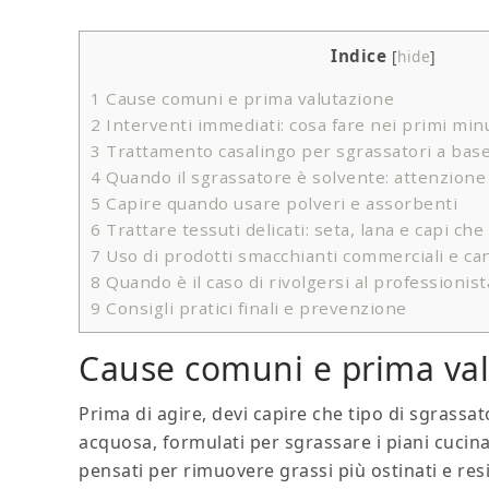
Indice
[
hide
]
1
Cause comuni e prima valutazione
2
Interventi immediati: cosa fare nei primi min
3
Trattamento casalingo per sgrassatori a bas
4
Quando il sgrassatore è solvente: attenzione 
5
Capire quando usare polveri e assorbenti
6
Trattare tessuti delicati: seta, lana e capi ch
7
Uso di prodotti smacchianti commerciali e ca
8
Quando è il caso di rivolgersi al professionist
9
Consigli pratici finali e prevenzione
Cause comuni e prima va
Prima di agire, devi capire che tipo di sgrassa
acquosa, formulati per sgrassare i piani cucina
pensati per rimuovere grassi più ostinati e res