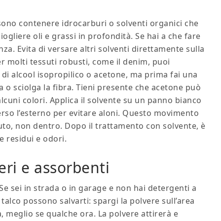
ssono contenere idrocarburi o solventi organici che
gliere oli e grassi in profondità. Se hai a che fare
nza. Evita di versare altri solventi direttamente sulla
r molti tessuti robusti, come il denim, puoi
 alcool isopropilico o acetone, ma prima fai una
 o sciolga la fibra. Tieni presente che acetone può
lcuni colori. Applica il solvente su un panno bianco
erso l’esterno per evitare aloni. Questo movimento
suto, non dentro. Dopo il trattamento con solvente, è
 residui e odori.
ri e assorbenti
e sei in strada o in garage e non hai detergenti a
alco possono salvarti: spargi la polvere sull’area
, meglio se qualche ora. La polvere attirerà e