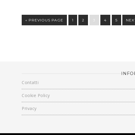
« PREVIOUS PAGE
1
2
3
4
5
NEX
INFO
Contatti
Cookie Policy
Privacy